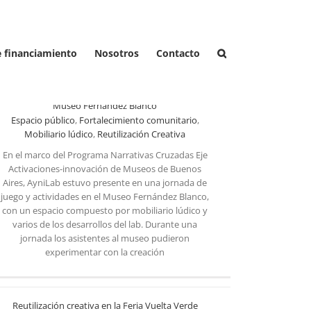
e financiamiento
Nosotros
Contacto
Espacio de Experimentación Lúdico y Creativo en el
Museo Fernández Blanco
Espacio público
,
Fortalecimiento comunitario
,
Mobiliario lúdico
,
Reutilización Creativa
En el marco del Programa Narrativas Cruzadas Eje
Activaciones-innovación de Museos de Buenos
Aires, AyniLab estuvo presente en una jornada de
Espacio de Experimentación Lúdico y Creativo en el Museo Fernández Blanco
juego y actividades en el Museo Fernández Blanco,
con un espacio compuesto por mobiliario lúdico y
varios de los desarrollos del lab. Durante una
jornada los asistentes al museo pudieron
experimentar con la creación
Reutilización creativa en la Feria Vuelta Verde