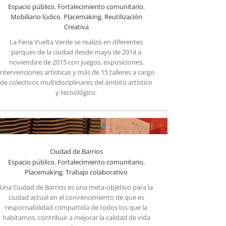
Espacio público
,
Fortalecimiento comunitario
,
Mobiliario lúdico
,
Placemaking
,
Reutilización
Creativa
La Feria Vuelta Verde se realizó en diferentes
Reutilización creativa en la Feria Vuelta Verde
Reutilización Creativa
parques de la ciudad desde mayo de 2014 a
noviembre de 2015 con juegos, exposiciones,
intervenciones artísticas y más de 15 talleres a cargo
de colectivos multidisciplinares del ámbito artístico
y tecnológico.
Ciudad de Barrios
Espacio público
,
Fortalecimiento comunitario
,
Placemaking
,
Trabajo colaborativo
Una Ciudad de Barrios es una meta-objetivo para la
ciudad actual en el convencimiento de que es
responsabilidad compartida de todos los que la
habitamos, contribuir a mejorar la calidad de vida