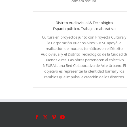
cámara oscura.
Distrito Audiovisual & Tecnológico
Espacio público
,
Trabajo colaborativo
Cultura en proyectos junto con Proyecta Cultura y
la Corporación Buenos Aires Sur SE apoyó la
realización de murales temáticos en el Distrito
Distrito Audiovisual & Tecnológico
Audiovisual y el Distrito Tecnológico de la Ciudad d
Buenos Aires. Las obras pertenecen al colectivo
NEURAL, una Red Colaborativa de Arte Urbano. El
objetivo es representar la identidad barrial y los
cambios que impulsa la creación de los distritos.