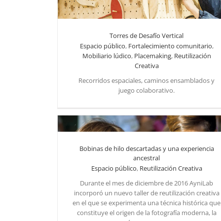
Torres de Desafío Vertical
Espacio público
,
Fortalecimiento comunitario
,
Reutilización Creativa
Mobiliario lúdico
,
Placemaking
,
Reutilización
Creativa
Recorridos espaciales, caminos ensamblados y
juego colaborativo.
Bobinas de hilo descartadas y una experiencia
ancestral
Espacio público
,
Reutilización Creativa
Bobinas de hilo descartadas y una experiencia ancestral
Durante el mes de diciembre de 2016 AyniLab
incorporó un nuevo taller de reutilización creativa
en el que se experimenta una técnica histórica que
constituye el origen de la fotografía moderna, la