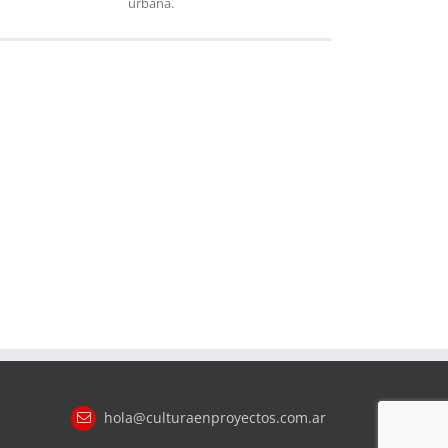
urbana.
hola@culturaenproyectos.com.ar