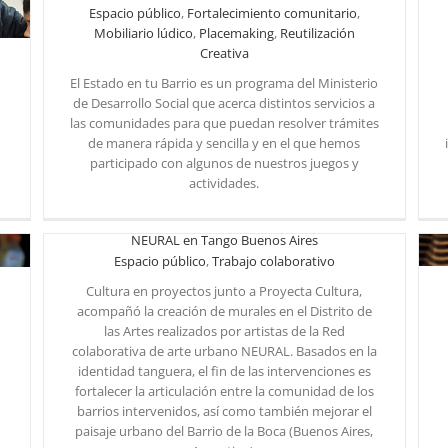
Espacio público
,
Fortalecimiento comunitario
,
Mobiliario lúdico
,
Placemaking
,
Reutilización
Creativa
El Estado en tu Barrio es un programa del Ministerio
Reutilización creativa en El Estado en tu Barrio
Reutilización Creativa
de Desarrollo Social que acerca distintos servicios a
las comunidades para que puedan resolver trámites
de manera rápida y sencilla y en el que hemos
participado con algunos de nuestros juegos y
actividades.
NEURAL en Tango Buenos Aires
Espacio público
,
Trabajo colaborativo
Cultura en proyectos junto a Proyecta Cultura,
acompañó la creación de murales en el Distrito de
las Artes realizados por artistas de la Red
colaborativa de arte urbano NEURAL. Basados en la
NEURAL en Tango Buenos Aires
identidad tanguera, el fin de las intervenciones es
fortalecer la articulación entre la comunidad de los
barrios intervenidos, así como también mejorar el
paisaje urbano del Barrio de la Boca (Buenos Aires,