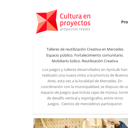
Saltar
al
contenido
Pro
Talleres de reutilización Creativa en Mercedes
Espacio público
,
Fortalecimiento comunitario
,
Mobiliario lúdico
,
Reutilización Creativa
Los juegos y talleres desarrollados en AyniLab han
realizado una nueva visita a la provincia de Buenos
Talleres de reutilización Creativa en Mercedes
Aires, esta vez a la localidad de Mercedes. En
coordinación con la municipalidad, se dispuso de u
espacio de juegos que incluía cajas de música, torre
de desafío vertical y espirógrafos, entre otros
juegos. Cientos de mercedinos participaron