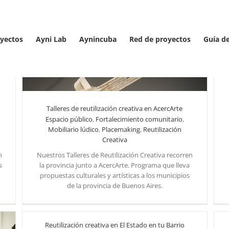
yectos
Ayni Lab
Aynincuba
Red de proyectos
Guía d
Talleres de reutilización creativa en AcercArte
Espacio público
,
Fortalecimiento comunitario
,
Mobiliario lúdico
,
Placemaking
,
Reutilización
Creativa
Talleres de reutilización creativa en AcercArte
Reutilización Creativa
n
Nuestros Talleres de Reutilización Creativa recorren
s
la provincia junto a AcercArte. Programa que lleva
propuestas culturales y artísticas a los municipios
de la provincia de Buenos Aires.
Reutilización creativa en El Estado en tu Barrio