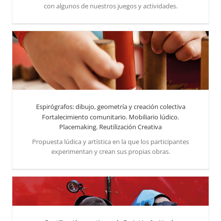
con algunos de nuestros juegos y actividades.
Espirógrafos: dibujo, geometría y creación colectiva
Espirógrafos: dibujo, geometría y creación colectiva
Fortalecimiento comunitario
,
Mobiliario lúdico
,
Placemaking
,
Reutilización Creativa
Propuesta lúdica y artística en la que los participantes
experimentan y crean sus propias obras.