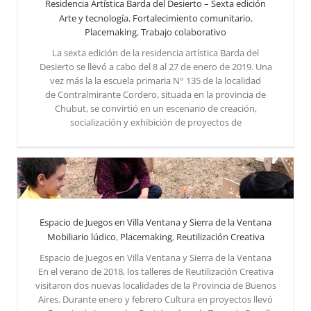
Residencia Artística Barda del Desierto – Sexta edición
Arte y tecnología
,
Fortalecimiento comunitario
,
Placemaking
,
Trabajo colaborativo
La sexta edición de la residencia artística Barda del
Residencia Artística Barda del Desierto – Sexta edición
Desierto se llevó a cabo del 8 al 27 de enero de 2019. Una
vez más la la escuela primaria N° 135 de la localidad
de Contralmirante Cordero, situada en la provincia de
Chubut, se convirtió en un escenario de creación,
socialización y exhibición de proyectos de
Espacio de Juegos en Villa Ventana y Sierra de la Ventana
Mobiliario lúdico
,
Placemaking
,
Reutilización Creativa
Espacio de Juegos en Villa Ventana y Sierra de la Ventana
Espacio de Juegos en Villa Ventana y Sierra de la Ventana
Reutilización Creativa
En el verano de 2018, los talleres de Reutilización Creativa
visitaron dos nuevas localidades de la Provincia de Buenos
Aires. Durante enero y febrero Cultura en proyectos llevó