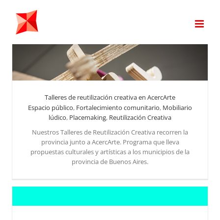
Saltar
al
contenido
Talleres de reutilización creativa en AcercArte
Espacio público
,
Fortalecimiento comunitario
,
Mobiliario
Talleres de reutilización creativa en AcercArte
Reutilización Creativa
lúdico
,
Placemaking
,
Reutilización Creativa
Nuestros Talleres de Reutilización Creativa recorren la
provincia junto a AcercArte. Programa que lleva
propuestas culturales y artísticas a los municipios de la
provincia de Buenos Aires.