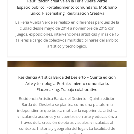
Reutilización creativa en la Feria Vuelta Verde
Espacio público
,
Fortalecimiento comunitario
,
Mobiliario
lúdico
,
Placemaking
,
Reutilización Creativa
Reutilización creativa en la Feria Vuelta Verde
Reutilización Creativa
La Feria Vuelta Verde se realizó en diferentes parques de la
ciudad desde mayo de 2014 a noviembre de 2015 con
juegos, exposiciones, intervenciones artísticas y más de 15
talleres a cargo de colectivos multidisciplinares del ámbito
artístico y tecnológico.
Residencia Artística Barda del Desierto – Quinta edición
Arte y tecnología
,
Fortalecimiento comunitario
,
Placemaking
,
Trabajo colaborativo
Residencia Artística Barda del Desierto - Quinta edición
Barda del Desierto se plantea como una plataforma
Residencia Artística Barda del Desierto – Quinta edición
independiente que busca motivar la experiencia artística
vinculando acciones y encuentros en arte y educación, a
través de la creación de obras visuales, vinculadas al
contexto, historia y geografía del lugar. La localidad de