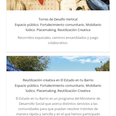
Reutilización Creativa
Torres de Desafío Vertical
Espacio público
,
Fortalecimiento comunitario
,
Mobiliario
lúdico
,
Placemaking
,
Reutilización Creativa
Recorridos espaciales, caminos ensamblados y juego
colaborativo.
Reutilización creativa en El Estado en tu Barrio
Espacio público
,
Fortalecimiento comunitario
,
Mobiliario
lúdico
,
Placemaking
,
Reutilización Creativa
Reutilización creativa en El Estado en tu Barrio
Reutilización Creativa
El Estado en tu Barrio es un programa del Ministerio de
Desarrollo Social que acerca distintos servicios a las
comunidades para que puedan resolver trámites de
manera rápida y sencilla y en el que hemos participado