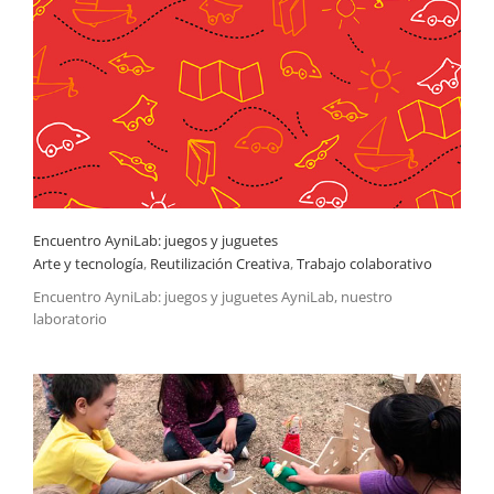
Encuentro AyniLab: juegos y juguetes
Trabajo colaborativo
Encuentro AyniLab: juegos y juguetes
Arte y tecnología
,
Reutilización Creativa
,
Trabajo colaborativo
Encuentro AyniLab: juegos y juguetes AyniLab, nuestro
laboratorio