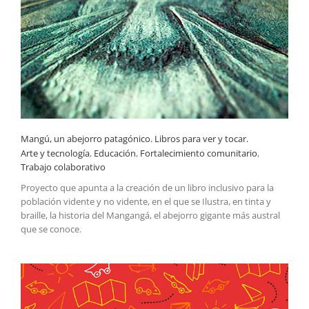
Fortalecimiento comunitario
Mangú, un abejorro patagónico. Libros para ver y tocar.
Mangú, un abejorro patagónico. Libros para ver y tocar.
Arte y tecnología
,
Educación
,
Fortalecimiento comunitario
,
Trabajo colaborativo
Proyecto que apunta a la creación de un libro inclusivo para la
población vidente y no vidente, en el que se Ilustra, en tinta y
braille, la historia del Mangangá, el abejorro gigante más austral
que se conoce.