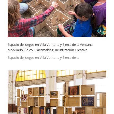
Espacio de Juegos en Villa Ventana y Sierra de la Ventana
Reutilización Creativa
Espacio de Juegos en Villa Ventana y Sierra de la Ventana
Mobiliario lúdico
,
Placemaking
,
Reutilización Creativa
Espacio de Juegos en Villa Ventana y Sierra de la
Ideas que traman: jóvenes, PCI y un tejido de diversidades
Trabajo colaborativo