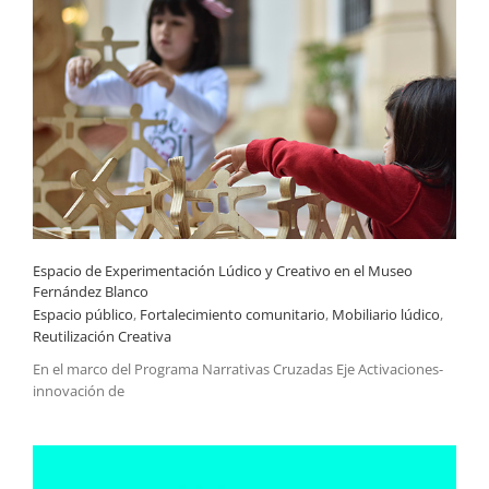
Espacio de Experimentación Lúdico y Creativo en el Museo Fernández Blanco
Espacio de Experimentación Lúdico y Creativo en el Museo
Fernández Blanco
Espacio público
,
Fortalecimiento comunitario
,
Mobiliario lúdico
,
Reutilización Creativa
En el marco del Programa Narrativas Cruzadas Eje Activaciones-
innovación de