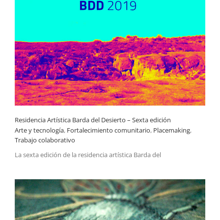
Residencia Artística Barda del Desierto – Sexta edición
Residencia Artística Barda del Desierto – Sexta edición
Arte y tecnología
,
Fortalecimiento comunitario
,
Placemaking
,
Trabajo colaborativo
La sexta edición de la residencia artística Barda del